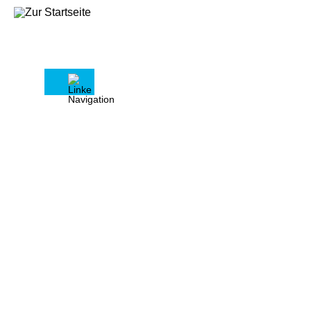
Über uns
Haus & Grund Ludwigsburg
e.V. vertritt die Interessen
seiner Mitglieder.
Wir sind eine Organisation des privaten
Haus,- Wohnungs- und
Grundeigentums in Deutschland. Der